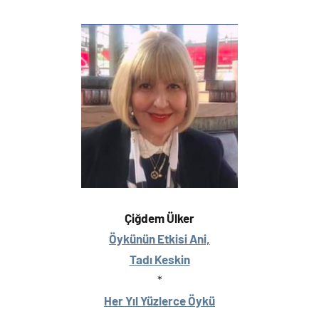
Çiğdem Ülker
Öykünün Etkisi Ani,
Tadı Keskin
*
Her Yıl Yüzlerce Öykü