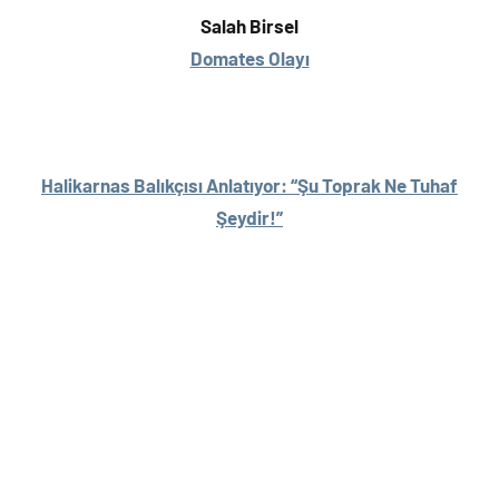
Salah Birsel
Domates Olayı
Halikarnas Balıkçısı Anlatıyor: “Şu Toprak Ne Tuhaf
Şeydir!”