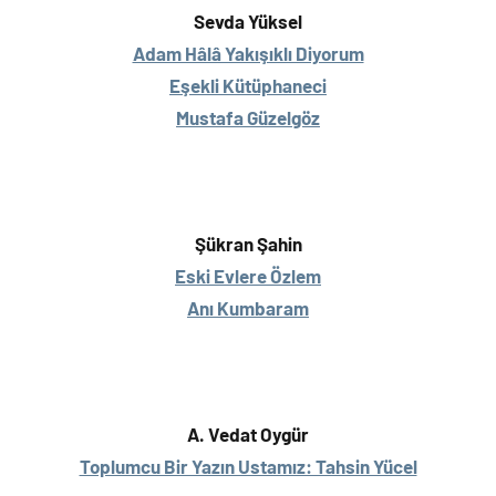
Sevda Yüksel
Adam Hâlâ Yakışıklı Diyorum
Eşekli Kütüphaneci
Mustafa Güzelgöz
Şükran Şahin
Eski Evlere Özlem
Anı Kumbaram
A. Vedat Oygür
Toplumcu Bir Yazın Ustamız: Tahsin Yücel