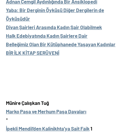
Adnan Cemgil Aydınlığında Bir Ansiklopedi
Yaba: Bir Derginin Öyküsü Diğer Dergilerin de
Öyküsüdür
Divan Şairleri Arasında Kadın Şair Olabilmek
Halk Edebiyatında Kadın Şairlere Dair
Belleğimiz Olan Bir Kütüphanede Yaşayan Kadınlar
BİR İLK KİTAP SERÜVENİ
Münire Çalışkan Tuğ
Marko Paşa ve Merhum Paşa Davaları
*
İpekli Mendil’den Kalinikhta’ya Sait Faik
1