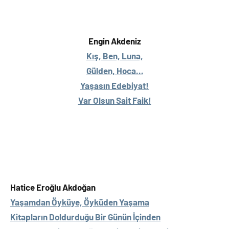
Engin Akdeniz
Kış, Ben, Luna,
Gülden, Hoca…
Yaşasın Edebiyat!
Var Olsun Sait Faik!
Hatice Eroğlu Akdoğan
Yaşamdan Öyküye, Öyküden Yaşama
Kitapların Doldurduğu Bir Günün İçinden