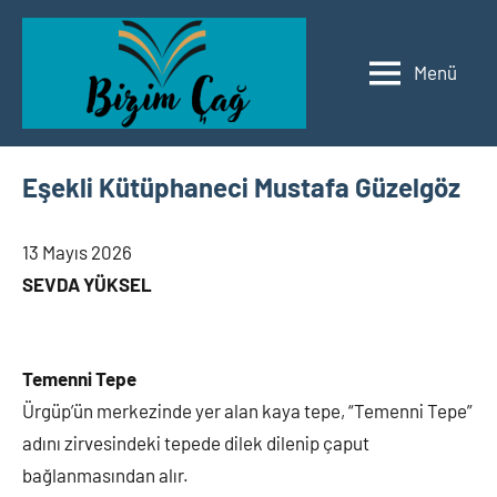
İçeriğe
geç
Menü
Bizim
Edebiyat
Çağ
Edebiyat
Eşekli Kütüphaneci Mustafa Güzelgöz
13 Mayıs 2026
SEVDA YÜKSEL
Temenni Tepe
Ürgüp’ün merkezinde yer alan kaya tepe, “Temenni Tepe”
adını zirvesindeki tepede dilek dilenip çaput
bağlanmasından alır.