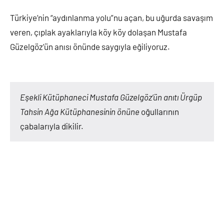
Türkiye’nin “aydınlanma yolu”nu açan, bu uğurda savaşım
veren, çıplak ayaklarıyla köy köy dolaşan Mustafa
Güzelgöz’ün anısı önünde saygıyla eğiliyoruz.
Eşekli Kütüphaneci Mustafa Güzelgöz’ün anıtı Ürgüp
Tahsin Ağa Kütüphanesinin önüne
oğullarının
çabalarıyla dikilir.