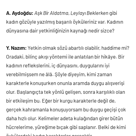
A. Aydoğdu:
Aşk Bir Aldatma
,
Leylayı Beklerken
gibi
kadın gözüyle yazılmış başarılı öyküleriniz var. Kadının
dünyasına dair yetkinliğinizin kaynağı nedir sizce?
Y. Nazım:
Yetkin olmak sözü abartılı olabilir, haddime mi?
Oradaki, bilinç akışı yöntemi ile anlatılan bir hikâye. Bir
kadının reflekslerini, iç dünyasını, duygularını iyi
verebilmişsem ne âlâ. Şöyle diyeyim, kimi zaman
karakterle konuşurken onunla aramda duygu alışverişi
olur. Başlangıçta tek yönlü gelişen, sonra karşılıklı olan
bir etkileşim bu. Eğer bir kurgu karakterle değil de,
gerçek kahramanla konuşuyorsam bu duygu geçişi çok
daha hızlı olur. Kelimeler adeta kulağından girer bütün
hücrelerime, yüreğime bıçak gibi saplanır. Belki de kimi
öykülerdeki kadın karakterler gerçektir.