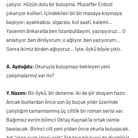
çalıyor. Hüzün dolu bir buluşma. Muzaffer Erdost
çıkarıyor kolileri, içindekileri bir bir masaya koymaya
başlıyor; ayakkabısı, sigarası, kol saati, kalemi…
Yasemin Ankara’da ben İstanbul’dayım, yazışıyoruz… O
anlatıyor, ben dinliyorum; o ağlıyor, ben yazıyorum…
Sonra ikimiz birden ağlıyoruz… İşte, öykü böyle çıktı.
A. Aydoğdu:
Okuruyla buluşmayı bekleyen yeni
çalışmalarınız var mı?
Y. Nazım:
Bir öykü, bir deneme, iki de şiir dosyam hazır.
Ancak bunlardan önce son üç buçuk yıldır üzerinde
çalıştığım tamamlanmış üç ciltlik bir roman serisi var.
Bağımsız evrim bilimci Oktay Kaynak’la ortak isimle
basılacak. Birinci cilt yeni yıldan önce okurla buluşacak.
Adı “aklın ayak izleri-eşik” Zekânın hikâyesi de diyebiliriz