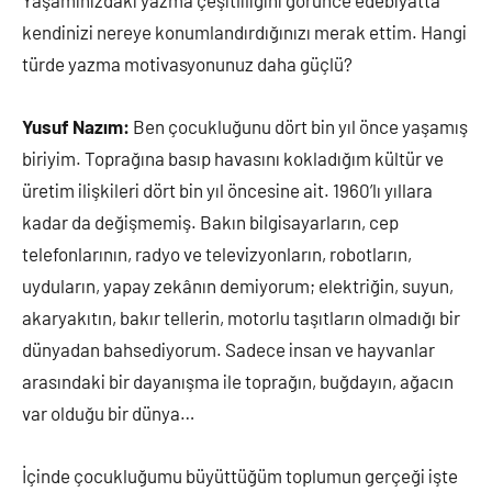
Yaşamınızdaki yazma çeşitliliğini görünce edebiyatta
kendinizi nereye konumlandırdığınızı merak ettim. Hangi
türde yazma motivasyonunuz daha güçlü?
Yusuf Nazım:
Ben çocukluğunu dört bin yıl önce yaşamış
biriyim. Toprağına basıp havasını kokladığım kültür ve
üretim ilişkileri dört bin yıl öncesine ait. 1960’lı yıllara
kadar da değişmemiş. Bakın bilgisayarların, cep
telefonlarının, radyo ve televizyonların, robotların,
uyduların, yapay zekânın demiyorum; elektriğin, suyun,
akaryakıtın, bakır tellerin, motorlu taşıtların olmadığı bir
dünyadan bahsediyorum. Sadece insan ve hayvanlar
arasındaki bir dayanışma ile toprağın, buğdayın, ağacın
var olduğu bir dünya…
İçinde çocukluğumu büyüttüğüm toplumun gerçeği işte