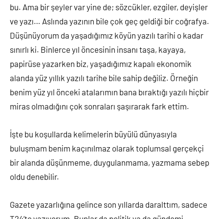
bu. Ama bir şeyler var yine de; sözcükler, ezgiler, deyişler
ve yazı… Aslında yazının bile çok geç geldiği bir coğrafya.
Düşünüyorum da yaşadığımız köyün yazılı tarihi o kadar
sınırlı ki. Binlerce yıl öncesinin insanı taşa, kayaya,
papirüse yazarken biz, yaşadığımız kapalı ekonomik
alanda yüz yıllık yazılı tarihe bile sahip değiliz. Örneğin
benim yüz yıl önceki atalarımın bana bıraktığı yazılı hiçbir
miras olmadığını çok sonraları şaşırarak fark ettim.
İşte bu koşullarda kelimelerin büyülü dünyasıyla
buluşmam benim kaçınılmaz olarak toplumsal gerçekçi
bir alanda düşünmeme, duygulanmama, yazmama sebep
oldu denebilir.
Gazete yazarlığına gelince son yıllarda daralttım, sadece
T24’te yazıyorum. Bunlar da politik ya da gündemi