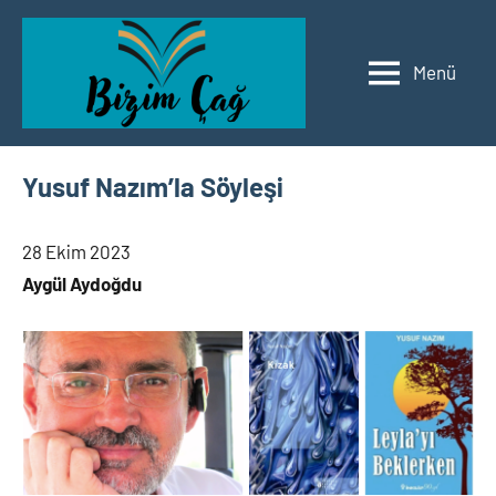
İçeriğe
geç
Menü
Bizim
Edebiyat
Çağ
Edebiyat
Yusuf Nazım’la Söyleşi
28 Ekim 2023
Aygül Aydoğdu