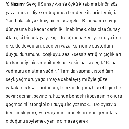
Y. Nazım
: Sevgili Sunay Akın’a öykü kitabıma bir ön söz
yazar mısın, diye sorduğumda benden kitabı istemişti.
Yanıt olarak yazılmış bir ön söz geldi. Bir insanın duygu
dünyasına bu kadar derinlikli inebilmek, olsa olsa Sunay
Akın gibi bir ustaya yakışırdı doğrusu. Beni yazmaya iten
o köklü duyguları, geceleri yazarken içine düştüğüm
duygu durumunu, coşkuyu, sesli/sessiz attığım çığlıkları
bu kadar iyi hissedebilmek herkesin harcı değil. “Bana
yağmuru anlatma yağdır!” Tam da yapmak istediğim
şeyi, yağmuru yağdırmaya çabalayışımı öyle güzel
yakalamış ki… Gördüğüm, tanık olduğum, hissettiğim her
şeyin; acının, sevincin, hüznün bendeki kopyasının okura
geçmesini ister gibi bir duygu ile yazmak… Dolayısıyla
beni besleyen şeyin yaşamın içindeki o derin gerçeklik
olduğunu söylemek yanlış olmasa gerek.