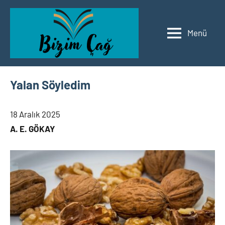
İçeriğe
geç
Menü
Bizim
Edebiyat
Çağ
Edebiyat
Yalan Söyledim
18 Aralık 2025
A. E. GÖKAY