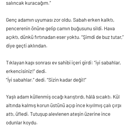
salıncak kuracağım.”
Genç adamın uyuması zor oldu. Sabah erken kalktı,
pencerenin önüne gelip camın buğusunu sildi. Hava
açıktı, dünkü fırtınadan eser yoktu. “Şimdi de buz tutar,”
diye geçti aklından.
Tıklayan kapı sonrası ev sahibi içeri girdi: “iyi sabahlar,
erkencisiniz!” dedi.
“İyi sabahlar.” dedi. “Sizin kadar değil!”
Yaşlı adam küllenmiş ocağı karıştırdı, hâlâ sıcaktı. Kül
altında kalmış korun üstünü açıp ince kıyılmış çalı çırpı
attı, üfledi. Tutuşup alevlenen ateşin üzerine ince
odunlar koydu.