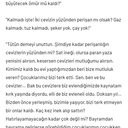
büyütecek ömür mü kaldı?”
“Kalmadı işte! İki cevizin yüzünden perişan mı olsak? Gaz
kalmadı, tuz kalmadı, şeker yok, çay yok!”
“Tütün demeyi unuttun. Şimdiye kadar perişanlığın
cevizlerin yüzünden mi? Sat ineği, olursa paran yaza
yenisini alırsın, kesersen cevizleri mutluğumu alırsın.
Kimimiz kaldı bu evi yaptığımızdan beri bize mutluluk
veren? Çocuklarımız bizi terk etti. Sen, ben ve bu
cevizler… Bak bu cevizlere biz evlendiğimizde kaynatam
kırk yaşında diyordu, elli de biz evleneli oldu. Doksan yıl…
Bizden önce yerleşmiş, bizimle yaşıyor, bizi terk etmeyen
bir onlar kaldı. Kaç kez inek alıp sattın?
Hatırlayamayacağın kadar çok değil mi? Bayramdan
bayrama gelirlerse görebildiğim çocuklarımın çocukken