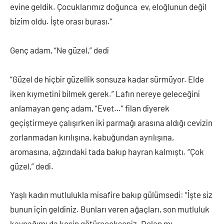
evine geldik. Çocuklarımız doğunca ev, eloğlunun değil
bizim oldu. İşte orası burası.”
Genç adam, “Ne güzel,” dedi
“Güzel de hiçbir güzellik sonsuza kadar sürmüyor. Elde
iken kıymetini bilmek gerek.” Lafın nereye geleceğini
anlamayan genç adam, “Evet…” filan diyerek
geçiştirmeye çalışırken iki parmağı arasına aldığı cevizin
zorlanmadan kırılışına, kabuğundan ayrılışına,
aromasına, ağzındaki tada bakıp hayran kalmıştı. “Çok
güzel,” dedi.
Yaşlı kadın mutlulukla misafire bakıp gülümsedi: “İşte siz
bunun için geldiniz. Bunları veren ağaçları, son mutluluk
kaynağımı da kesip götürecekseniz. Dolap mı