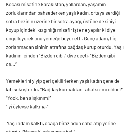
Kocası misafirle karakıştan, yollardan, yaşamın
zorluklarından bahsederken yaşlı kadın, ortaya serdiği
sofra bezinin üzerine bir sofra ayağı, üstüne de siniyi
koyup içindeki kızgınlığı misafir işte ne yapılır ki diye
engelleyerek onu yemeğe buyur etti. Genç adam, hiç
zorlanmadan sininin etrafına bağdaş kurup oturdu. Yaşlı
kadının içinden “Bizden gibi,” diye geçti. “Bizden gibi
de…”
Yemeklerini yiyip geri çekilirlerken yaşlı kadın gene de
lafı sokuşturdu: “Bağdaş kurmaktan rahatsız mı oldun?”
“Yook, ben alışkınım!”
“İyi öyleyse kalkma.”
Yaşlı adam kalktı, ocağa biraz odun daha atıp yerine
oturdu. “Neyse ki odunumuz bol.”