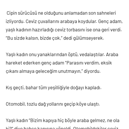
Cipin sürücüsü ne olduğunu anlamadan son sahneleri
izliyordu. Ceviz çuvallarını arabaya koydular. Genç adam,
yaşlı kadının hazırladığı ceviz torbasını ise ona geri verdi.
“Bu sizde kalsın, bizde çok,” dedi gülümseyerek.
Yaşlı kadın onu yanaklarından öptü, vedalaştılar. Araba
hareket ederken genç adam “Parasını verdim, eksik
çıkanı almaya geleceğim unutmayın,” diyordu.
Kış geçti, bahar tüm yeşilliğiyle doğayı kapladı.
Otomobil, tozlu dağ yollarını geçip köye ulaştı.
Yaşlı kadın “Bizim kapıya hiç böyle araba gelmez, ne ola
ki?” diye bahçe kapısına yöneldi. Otomobildekiler ceviz