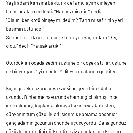
Yaşlı adam karısına baktı, ilk defa mülayim dinleyen
hâlini bırakıp sertleşti. “Hanım, misafir!” dedi.
“Olsun, ben kötü bir şey mi dedim? Tanrı misafirinin yeri
başımın üstünde.”
Sohbetin fazla uzamasını istemeyen yaşlı adam “Geç
oldu,” dedi. “Yatsak artık.”
Oturdukları odada sedirin üstüne bir döşek attılar, üstüne
de bir yorgan. “İyi geceler!” dileyip odalarına geçtiler.
Kışın geceler uzundur ya sanki bu gece biraz daha
uzundu. Dinlenme havuzunda hamur gibi olmuş, ince
ince dilinmiş, kaplama olmaya hazır ceviz kütükleri,
dünyanın tüm güzellikleri işlenmiş kaplama desenleri
genç adamın gözünün önünde uçuşuyordu. Daha gündüz
gözüyle görmediği görkemli ceviz ağaçları için kazanç