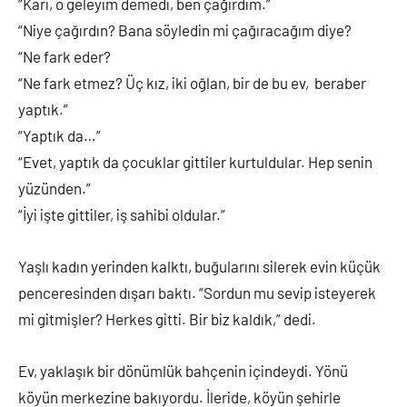
“Karı, o geleyim demedi, ben çağırdım.”
“Niye çağırdın? Bana söyledin mi çağıracağım diye?
“Ne fark eder?
“Ne fark etmez? Üç kız, iki oğlan, bir de bu ev, beraber
yaptık.”
“Yaptık da…”
“Evet, yaptık da çocuklar gittiler kurtuldular. Hep senin
yüzünden.”
“İyi işte gittiler, iş sahibi oldular.”
Yaşlı kadın yerinden kalktı, buğularını silerek evin küçük
penceresinden dışarı baktı. “Sordun mu sevip isteyerek
mi gitmişler? Herkes gitti. Bir biz kaldık,” dedi.
Ev, yaklaşık bir dönümlük bahçenin içindeydi. Yönü
köyün merkezine bakıyordu. İleride, köyün şehirle