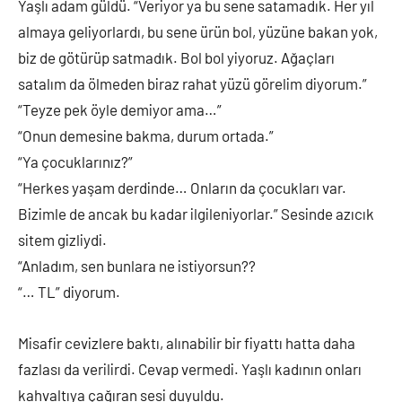
Yaşlı adam güldü. “Veriyor ya bu sene satamadık. Her yıl
almaya geliyorlardı, bu sene ürün bol, yüzüne bakan yok,
biz de götürüp satmadık. Bol bol yiyoruz. Ağaçları
satalım da ölmeden biraz rahat yüzü görelim diyorum.”
“Teyze pek öyle demiyor ama…”
“Onun demesine bakma, durum ortada.”
“Ya çocuklarınız?”
“Herkes yaşam derdinde… Onların da çocukları var.
Bizimle de ancak bu kadar ilgileniyorlar.” Sesinde azıcık
sitem gizliydi.
“Anladım, sen bunlara ne istiyorsun??
“… TL” diyorum.
Misafir cevizlere baktı, alınabilir bir fiyattı hatta daha
fazlası da verilirdi. Cevap vermedi. Yaşlı kadının onları
kahvaltıya çağıran sesi duyuldu.