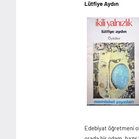
Lütfiye Aydın
Edebiyat öğretmeni ol
orada bir odam, hazır