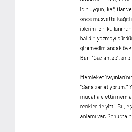
için uygun) kağıtlar v
önce müsvette kağıtla
işlerim için kullanma
halidir, yazmayı sürd
giremedim ancak öyküm 
Beni “Gaziantep’ten bir
Memleket Yayınları’nı
“Sana zar atıyorum.” 
müdahale ettirmem an
renkler de yitti. Bu,
anlamı var. Sonuçta h