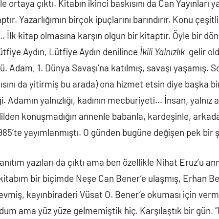
e ortaya çıktı. Kitabın ikinci baskısını da Can Yayınları y
ptır. Yazarlığımın birçok ipuçlarını barındırır. Konu çeşitlil
… İlk kitap olmasına karşın olgun bir kitaptır. Öyle bir dö
tfiye Aydın, Lütfiye Aydın denilince
İkili Yalnızlık
gelir ol
sü. Adam, 1. Dünya Savaşı’na katılmış, savaşı yaşamış. 
ını da yitirmiş bu arada) ona hizmet etsin diye başka bir 
iği. Adamın yalnızlığı, kadının mecburiyeti… İnsan, yalnız 
ı dilden konuşmadığın annenle babanla, kardeşinle, arkad
 1985’te yayımlanmıştı. O günden bugüne değişen pek bir 
 tanıtım yazıları da çıktı ama ben özellikle Nihat Eruz’u a
 kitabım bir biçimde Neşe Can Bener’e ulaşmış, Erhan Be
evmiş, kayınbiraderi Vüsat O. Bener’e okuması için vermi
dum ama yüz yüze gelmemiştik hiç. Karşılaştık bir gün. “B