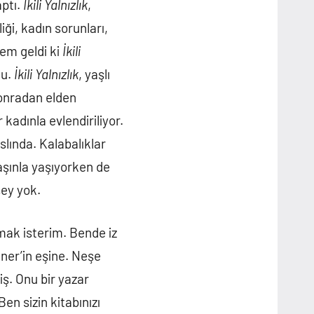
aptı.
İkili Yalnızlık
,
iği, kadın sorunları,
nem geldi ki
İkili
du.
İkili Yalnızlık
, yaşlı
Sonradan elden
kadınla evlendiriliyor.
aslında. Kalabalıklar
aşınla yaşıyorken de
şey yok.
nmak isterim. Bende iz
ner’in eşine. Neşe
ş. Onu bir yazar
en sizin kitabınızı