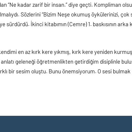
n “Ne kadar zarif bir insan.” diye geçti. Kompliman olsu
malıydı. Sözlerini “Bizim Neşe okumuş öykülerinizi, çok
diye sürdürdü. İkinci kitabımın (Cemre) 1. baskısının arka 
 kendimi en az kırk kere yıkmış, kırk kere yeniden kur
 anlatı geleneği öğretmenlikten getirdiğim disiplinle bul
rklı bir sesim oluştu. Bunu önemsiyorum. O sesi bulmak 