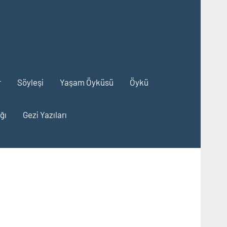
r
Söyleşi
Yaşam Öyküsü
Öykü
ğı
Gezi Yazıları