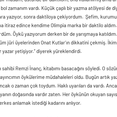
e bol zamanım vardı. Küçük çaplı bir yazma atölyesi de diy
ra yazıyor, sonra daktiloya çekiyordum. Şefim, kurumu
ma itiraz edince kendime Olimpia marka bir daktilo aldım
ürdüm. Öykü yazıyorum derken bir de yarışmaya katıldı
jüri üyelerinden Onat Kutlar’ın dikkatini çekmiş. İkimiz
 yazar yetişiyor.” diyerek yüreklendirdi.
n sahibi Remzi İnanç, kitabımı basacağını söyledi. O sö
Yayıncımın öykülerime müdahaleleri oldu. Bugün artık ya
cak o zaman çok toydum. Haklı uyarıları da vardı. Anca
 eşyanın doğasında vardır zaten. Her öykünün okuyan sayı
erkes anlamak istediği kadarını anlıyor.