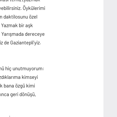
ebilirsiniz. Öykülerimi
n daktilosunu özel
. Yazmak bir aşk
m. Yarışmada dereceye
 de Gaziantepli’yiz.
zünü hiç unutmuyorum:
zdıklarıma kimseyi
k bana özgü kimi
sınca geri dönüşü,