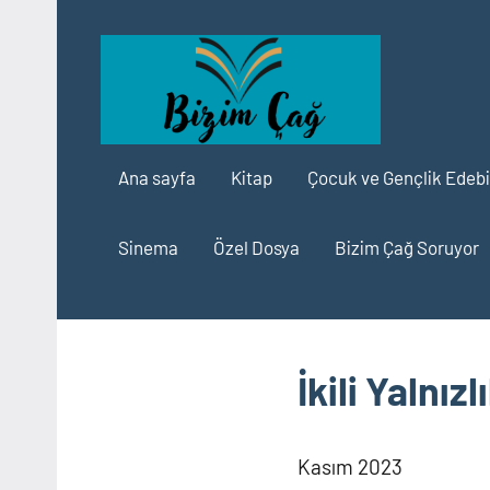
İçeriğe
geç
Bizi
Edebiyat
Çağ
Ana sayfa
Kitap
Çocuk ve Gençlik Edebi
Edeb
Sinema
Özel Dosya
Bizim Çağ Soruyor
İkili Yalnızl
Kasım 2023