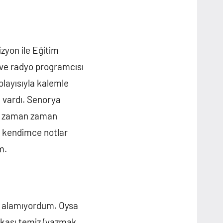
zyon ile Eğitim
 ve radyo programcısı
layısıyla kalemle
 vardı. Senorya
e zaman zaman
n kendimce notlar
m.
le alamıyordum. Oysa
rkası temiz (yazmak