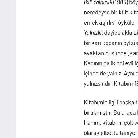
İkili Yalnızlık
(1985) böyl
neredeyse bir kült kita
emek ağırlıklı öyküler
Yalnızlık
deyice akla Lü
bir karı kocanın öykü
ayaktan düşünce (Karıs
Kadının da ikinci evlil
içinde de yalnız. Ayn
yalnızsındır. Kitabım
Kitabımla ilgili başka
bırakmıştır. Bu arada
Hanım, kitabımı çok s
olarak elbette tanıyor