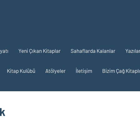
m
yatı
Yeni Çıkan Kitaplar
Sahaflarda Kalanlar
Yazıla
iyat
Kitap Kulübü
Atölyeler
İletişim
Bizim Çağ Kitaplı
ık