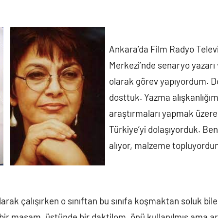
Ankara’da Film Radyo Televi
Merkezi’nde senaryo yazarı
olarak görev yapıyordum. Do
dosttuk. Yazma alışkanlığım
araştırmaları yapmak üzer
Türkiye’yi dolaşıyorduk. Be
alıyor, malzeme topluyordu
arak çalışırken o sınıftan bu sınıfa koşmaktan soluk bi
 bir masam, üstünde bir daktilom, önü kullanılmış ama a