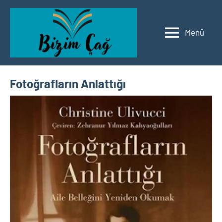
İçeriğe
geç
Menü
Bizim
Edebiyat
Çağ
Edebiyat
Fotoğrafların Anlattığı