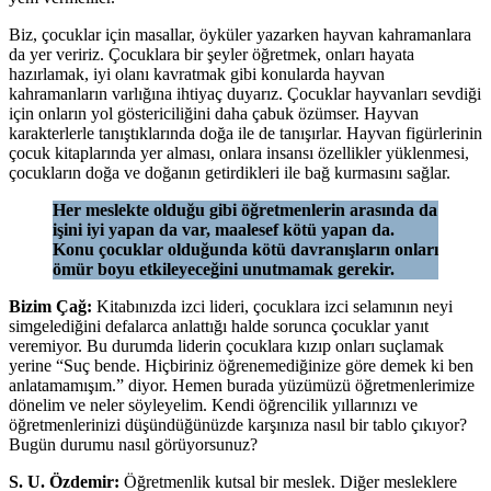
Biz, çocuklar için masallar, öyküler yazarken hayvan kahramanlara
da yer veririz. Çocuklara bir şeyler öğretmek, onları hayata
hazırlamak, iyi olanı kavratmak gibi konularda hayvan
kahramanların varlığına ihtiyaç duyarız. Çocuklar hayvanları sevdiği
için onların yol göstericiliğini daha çabuk özümser. Hayvan
karakterlerle tanıştıklarında doğa ile de tanışırlar. Hayvan figürlerinin
çocuk kitaplarında yer alması, onlara insansı özellikler yüklenmesi,
çocukların doğa ve doğanın getirdikleri ile bağ kurmasını sağlar.
Her meslekte olduğu gibi öğretmenlerin arasında da
işini iyi yapan da var, maalesef kötü yapan da.
Konu çocuklar olduğunda kötü davranışların onları
ömür boyu etkileyeceğini unutmamak gerekir.
Bizim Çağ:
Kitabınızda izci lideri, çocuklara izci selamının neyi
simgelediğini defalarca anlattığı halde sorunca çocuklar yanıt
veremiyor. Bu durumda liderin çocuklara kızıp onları suçlamak
yerine “Suç bende. Hiçbiriniz öğrenemediğinize göre demek ki ben
anlatamamışım.” diyor. Hemen burada yüzümüzü öğretmenlerimize
dönelim ve neler söyleyelim. Kendi öğrencilik yıllarınızı ve
öğretmenlerinizi düşündüğünüzde karşınıza nasıl bir tablo çıkıyor?
Bugün durumu nasıl görüyorsunuz?
S. U. Özdemir:
Öğretmenlik kutsal bir meslek. Diğer mesleklere