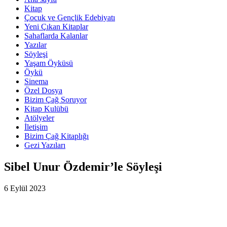
Kitap
Çocuk ve Gençlik Edebiyatı
Yeni Çıkan Kitaplar
Sahaflarda Kalanlar
Yazılar
Söyleşi
Yaşam Öyküsü
Öykü
Sinema
Özel Dosya
Bizim Çağ Soruyor
Kitap Kulübü
Atölyeler
İletişim
Bizim Çağ Kitaplığı
Gezi Yazıları
Sibel Unur Özdemir’le Söyleşi
6 Eylül 2023