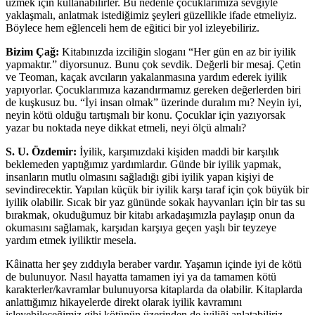
üzmek için kullanabilirler. Bu nedenle çocuklarımıza sevgiyle
yaklaşmalı, anlatmak istediğimiz şeyleri güzellikle ifade etmeliyiz.
Böylece hem eğlenceli hem de eğitici bir yol izleyebiliriz.
Bizim Çağ:
Kitabınızda izciliğin sloganı “Her gün en az bir iyilik
yapmaktır.” diyorsunuz. Bunu çok sevdik. Değerli bir mesaj. Çetin
ve Teoman, kaçak avcıların yakalanmasına yardım ederek iyilik
yapıyorlar. Çocuklarımıza kazandırmamız gereken değerlerden biri
de kuşkusuz bu. “İyi insan olmak” üzerinde duralım mı? Neyin iyi,
neyin kötü olduğu tartışmalı bir konu. Çocuklar için yazıyorsak
yazar bu noktada neye dikkat etmeli, neyi ölçü almalı?
S. U. Özdemir:
İyilik, karşımızdaki kişiden maddi bir karşılık
beklemeden yaptığımız yardımlardır. Günde bir iyilik yapmak,
insanların mutlu olmasını sağladığı gibi iyilik yapan kişiyi de
sevindirecektir. Yapılan küçük bir iyilik karşı taraf için çok büyük bir
iyilik olabilir. Sıcak bir yaz gününde sokak hayvanları için bir tas su
bırakmak, okuduğumuz bir kitabı arkadaşımızla paylaşıp onun da
okumasını sağlamak, karşıdan karşıya geçen yaşlı bir teyzeye
yardım etmek iyiliktir mesela.
Kâinatta her şey zıddıyla beraber vardır. Yaşamın içinde iyi de kötü
de bulunuyor. Nasıl hayatta tamamen iyi ya da tamamen kötü
karakterler/kavramlar bulunuyorsa kitaplarda da olabilir. Kitaplarda
anlattığımız hikayelerde direkt olarak iyilik kavramını
işleyebileceğimiz gibi kötünün üzerinden de iyiliği anlatabiliriz.