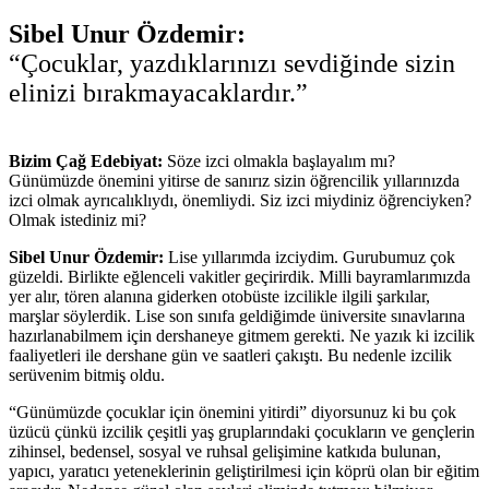
Sibel Unur Özdemir:
“Çocuklar, yazdıklarınızı sevdiğinde sizin
elinizi bırakmayacaklardır.”
Bizim Çağ Edebiyat:
Söze izci olmakla başlayalım mı?
Günümüzde önemini yitirse de sanırız sizin öğrencilik yıllarınızda
izci olmak ayrıcalıklıydı, önemliydi. Siz izci miydiniz öğrenciyken?
Olmak istediniz mi?
Sibel Unur Özdemir:
Lise yıllarımda izciydim. Gurubumuz çok
güzeldi. Birlikte eğlenceli vakitler geçirirdik. Milli bayramlarımızda
yer alır, tören alanına giderken otobüste izcilikle ilgili şarkılar,
marşlar söylerdik. Lise son sınıfa geldiğimde üniversite sınavlarına
hazırlanabilmem için dershaneye gitmem gerekti. Ne yazık ki izcilik
faaliyetleri ile dershane gün ve saatleri çakıştı. Bu nedenle izcilik
serüvenim bitmiş oldu.
“Günümüzde çocuklar için önemini yitirdi” diyorsunuz ki bu çok
üzücü çünkü izcilik çeşitli yaş gruplarındaki çocukların ve gençlerin
zihinsel, bedensel, sosyal ve ruhsal gelişimine katkıda bulunan,
yapıcı, yaratıcı yeteneklerinin geliştirilmesi için köprü olan bir eğitim