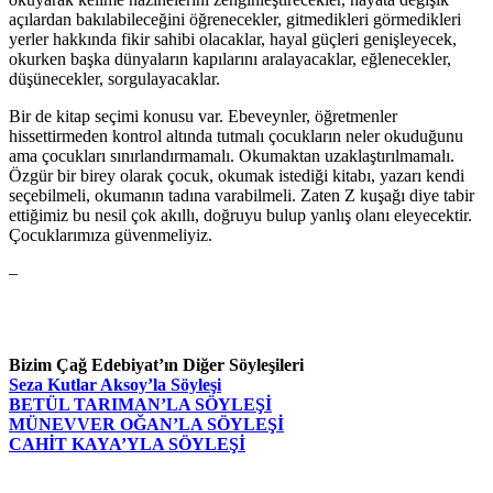
açılardan bakılabileceğini öğrenecekler, gitmedikleri görmedikleri
yerler hakkında fikir sahibi olacaklar, hayal güçleri genişleyecek,
okurken başka dünyaların kapılarını aralayacaklar, eğlenecekler,
düşünecekler, sorgulayacaklar.
Bir de kitap seçimi konusu var. Ebeveynler, öğretmenler
hissettirmeden kontrol altında tutmalı çocukların neler okuduğunu
ama çocukları sınırlandırmamalı. Okumaktan uzaklaştırılmamalı.
Özgür bir birey olarak çocuk, okumak istediği kitabı, yazarı kendi
seçebilmeli, okumanın tadına varabilmeli. Zaten Z kuşağı diye tabir
ettiğimiz bu nesil çok akıllı, doğruyu bulup yanlış olanı eleyecektir.
Çocuklarımıza güvenmeliyiz.
–
Bizim Çağ Edebiyat’ın Diğer Söyleşileri
Seza Kutlar Aksoy’la Söyleşi
BETÜL TARIMAN’LA SÖYLEŞİ
MÜNEVVER OĞAN’LA SÖYLEŞİ
CAHİT KAYA’YLA SÖYLEŞİ