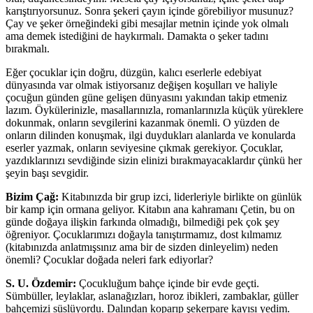
karıştırıyorsunuz. Sonra şekeri çayın içinde görebiliyor musunuz?
Çay ve şeker örneğindeki gibi mesajlar metnin içinde yok olmalı
ama demek istediğini de haykırmalı. Damakta o şeker tadını
bırakmalı.
Eğer çocuklar için doğru, düzgün, kalıcı eserlerle edebiyat
dünyasında var olmak istiyorsanız değişen koşulları ve haliyle
çocuğun günden güne gelişen dünyasını yakından takip etmeniz
lazım. Öykülerinizle, masallarınızla, romanlarınızla küçük yüreklere
dokunmak, onların sevgilerini kazanmak önemli. O yüzden de
onların dilinden konuşmak, ilgi duydukları alanlarda ve konularda
eserler yazmak, onların seviyesine çıkmak gerekiyor. Çocuklar,
yazdıklarınızı sevdiğinde sizin elinizi bırakmayacaklardır çünkü her
şeyin başı sevgidir.
Bizim Çağ:
Kitabınızda bir grup izci, liderleriyle birlikte on günlük
bir kamp için ormana geliyor. Kitabın ana kahramanı Çetin, bu on
günde doğaya ilişkin farkında olmadığı, bilmediği pek çok şey
öğreniyor. Çocuklarımızı doğayla tanıştırmamız, dost kılmamız
(kitabınızda anlatmışsınız ama bir de sizden dinleyelim) neden
önemli? Çocuklar doğada neleri fark ediyorlar?
S. U. Özdemir:
Çocukluğum bahçe içinde bir evde geçti.
Sümbüller, leylaklar, aslanağızları, horoz ibikleri, zambaklar, güller
bahçemizi süslüyordu. Dalından koparıp şekerpare kayısı yedim.