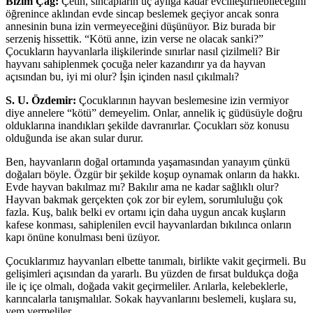
Bizim Çağ:
Çetin, sincapların üç aylığa kadar evcilleştirilebileceğini
öğrenince aklından evde sincap beslemek geçiyor ancak sonra
annesinin buna izin vermeyeceğini düşünüyor. Biz burada bir
serzeniş hissettik. “Kötü anne, izin verse ne olacak sanki?”
Çocukların hayvanlarla ilişkilerinde sınırlar nasıl çizilmeli? Bir
hayvanı sahiplenmek çocuğa neler kazandırır ya da hayvan
açısından bu, iyi mi olur? İşin içinden nasıl çıkılmalı?
S. U. Özdemir:
Çocuklarının hayvan beslemesine izin vermiyor
diye annelere “kötü” demeyelim. Onlar, annelik iç güdüsüyle doğru
olduklarına inandıkları şekilde davranırlar. Çocukları söz konusu
olduğunda ise akan sular durur.
Ben, hayvanların doğal ortamında yaşamasından yanayım çünkü
doğaları böyle. Özgür bir şekilde koşup oynamak onların da hakkı.
Evde hayvan bakılmaz mı? Bakılır ama ne kadar sağlıklı olur?
Hayvan bakmak gerçekten çok zor bir eylem, sorumluluğu çok
fazla. Kuş, balık belki ev ortamı için daha uygun ancak kuşların
kafese konması, sahiplenilen evcil hayvanlardan bıkılınca onların
kapı önüne konulması beni üzüyor.
Çocuklarımız hayvanları elbette tanımalı, birlikte vakit geçirmeli. Bu
gelişimleri açısından da yararlı. Bu yüzden de fırsat buldukça doğa
ile iç içe olmalı, doğada vakit geçirmeliler. Arılarla, kelebeklerle,
karıncalarla tanışmalılar. Sokak hayvanlarını beslemeli, kuşlara su,
yem vermeliler.