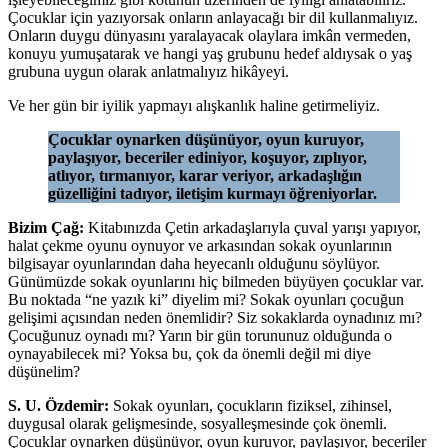
Çocuklar için yazıyorsak onların anlayacağı bir dil kullanmalıyız.
Onların duygu dünyasını yaralayacak olaylara imkân vermeden,
konuyu yumuşatarak ve hangi yaş grubunu hedef aldıysak o yaş
grubuna uygun olarak anlatmalıyız hikâyeyi.
Ve her gün bir iyilik yapmayı alışkanlık haline getirmeliyiz.
Çocuklar oynarken düşünüyor, oyun kuruyor,
paylaşıyor, beceriler ediniyor, koşuyor, zıplıyor,
atlıyor, tırmanıyor, karar veriyor, arkadaşlığın
güzelliğini tadıyor, iletişim kurmayı öğreniyorlar.
Bizim Çağ:
Kitabınızda Çetin arkadaşlarıyla çuval yarışı yapıyor,
halat çekme oyunu oynuyor ve arkasından sokak oyunlarının
bilgisayar oyunlarından daha heyecanlı olduğunu söylüyor.
Günümüzde sokak oyunlarını hiç bilmeden büyüyen çocuklar var.
Bu noktada “ne yazık ki” diyelim mi? Sokak oyunları çocuğun
gelişimi açısından neden önemlidir? Siz sokaklarda oynadınız mı?
Çocuğunuz oynadı mı? Yarın bir gün torununuz olduğunda o
oynayabilecek mi? Yoksa bu, çok da önemli değil mi diye
düşünelim?
S. U. Özdemir:
Sokak oyunları, çocukların fiziksel, zihinsel,
duygusal olarak gelişmesinde, sosyalleşmesinde çok önemli.
Çocuklar oynarken düşünüyor, oyun kuruyor, paylaşıyor, beceriler