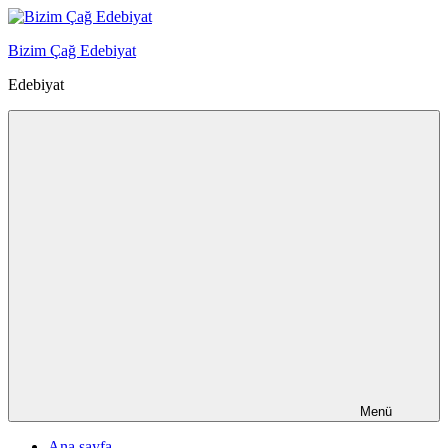
İçeriğe
geç
Bizim Çağ Edebiyat
Edebiyat
Menü
Ana sayfa