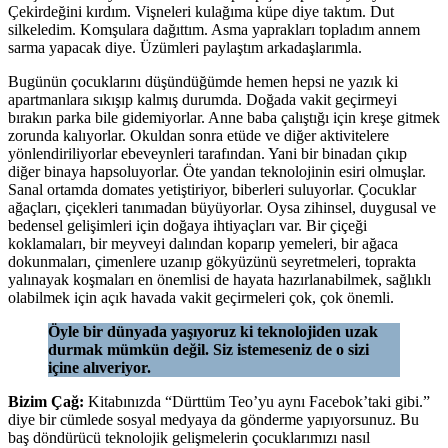
Çekirdeğini kırdım. Vişneleri kulağıma küpe diye taktım. Dut
silkeledim. Komşulara dağıttım. Asma yaprakları topladım annem
sarma yapacak diye. Üzümleri paylaştım arkadaşlarımla.
Bugünün çocuklarını düşündüğümde hemen hepsi ne yazık ki
apartmanlara sıkışıp kalmış durumda. Doğada vakit geçirmeyi
bırakın parka bile gidemiyorlar. Anne baba çalıştığı için kreşe gitmek
zorunda kalıyorlar. Okuldan sonra etüde ve diğer aktivitelere
yönlendiriliyorlar ebeveynleri tarafından. Yani bir binadan çıkıp
diğer binaya hapsoluyorlar. Öte yandan teknolojinin esiri olmuşlar.
Sanal ortamda domates yetiştiriyor, biberleri suluyorlar. Çocuklar
ağaçları, çiçekleri tanımadan büyüyorlar. Oysa zihinsel, duygusal ve
bedensel gelişimleri için doğaya ihtiyaçları var. Bir çiçeği
koklamaları, bir meyveyi dalından koparıp yemeleri, bir ağaca
dokunmaları, çimenlere uzanıp gökyüzünü seyretmeleri, toprakta
yalınayak koşmaları en önemlisi de hayata hazırlanabilmek, sağlıklı
olabilmek için açık havada vakit geçirmeleri çok, çok önemli.
Öyle bir dünyada yaşıyoruz ki teknolojiden uzak
durmak mümkün değil. Siz istemeseniz de o sizi
içine alıveriyor.
Bizim Çağ:
Kitabınızda “Dürttüm Teo’yu aynı Facebok’taki gibi.”
diye bir cümlede sosyal medyaya da gönderme yapıyorsunuz. Bu
baş döndürücü teknolojik gelişmelerin çocuklarımızı nasıl