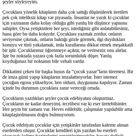
şeyler söyleyeyim.
Çocuklara yönelik kitapların daha çok sattığı düşünülerek üretilen
pek çok niteliksiz kitap var piyasada. İnsanlar ne yazık ki çocuklar
için yazmanın daha kolay olduğu gibi yanlış bir düşünce yapısına
sahipler. Oysa yetişkinlere her şeyi, istediğiniz gibi anlatabilirsiniz,
bana göre bu daha kolaydır. Çocuklara yazmak zordur, onların
seviyesine çıkmak, onların baktığı gözle görmek, ilgi duydukları
konuyu ve türü yakalamak, imla kurallarına dikkat etmek meşakkatli
bir iştir. Çocuklarımız öğrenmeye açıktır, ne verirseniz onu alırlar.
İşte bu noktada yazara çok fazla sorumluluk düşer. Yanlış
koyduğunuz bir noktanın bile vebali vardır.
Dikkatimi çeken bir başka husus da “çocuk yazar”ların türemesi. Bir
de imza günü yapıp kitaplarını imzalattırıyorlar. İster istemez
çocuğun egosu yükseliyor, ben oldum, duygusuna kapılıyor. Zaman
içinde bu durumun çocuklara zarar vereceği ortada.
Çocukların yazdıkları şeyler çocuk edebiyatını oluşturmaz.
Çocukların ne kadar deneyimi, tecrübesi var ki eser üretebilsinler.
Her şeyin bir zamanı var. Heves edilebilir, çalışmalar yapılabilir ama
kitaplaştırılmasını doğru bulmuyorum.
Çocuk edebiyatı çocuklar için yetişkinler tarafından kaleme alınan
eserlerden oluşur. Çocuklar kendileri için yazılan bu eserleri
okuyarak kelime hazinelerini zenginleştirecekler, hayata değişik