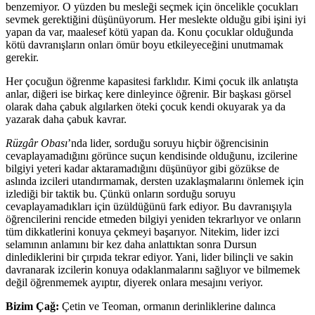
benzemiyor. O yüzden bu mesleği seçmek için öncelikle çocukları
sevmek gerektiğini düşünüyorum. Her meslekte olduğu gibi işini iyi
yapan da var, maalesef kötü yapan da. Konu çocuklar olduğunda
kötü davranışların onları ömür boyu etkileyeceğini unutmamak
gerekir.
Her çocuğun öğrenme kapasitesi farklıdır. Kimi çocuk ilk anlatışta
anlar, diğeri ise birkaç kere dinleyince öğrenir. Bir başkası görsel
olarak daha çabuk algılarken öteki çocuk kendi okuyarak ya da
yazarak daha çabuk kavrar.
Rüzgâr Obası
’nda lider, sorduğu soruyu hiçbir öğrencisinin
cevaplayamadığını görünce suçun kendisinde olduğunu, izcilerine
bilgiyi yeteri kadar aktaramadığını düşünüyor gibi gözükse de
aslında izcileri utandırmamak, dersten uzaklaşmalarını önlemek için
izlediği bir taktik bu. Çünkü onların sorduğu soruyu
cevaplayamadıkları için üzüldüğünü fark ediyor. Bu davranışıyla
öğrencilerini rencide etmeden bilgiyi yeniden tekrarlıyor ve onların
tüm dikkatlerini konuya çekmeyi başarıyor. Nitekim, lider izci
selamının anlamını bir kez daha anlattıktan sonra Dursun
dinlediklerini bir çırpıda tekrar ediyor. Yani, lider bilinçli ve sakin
davranarak izcilerin konuya odaklanmalarını sağlıyor ve bilmemek
değil öğrenmemek ayıptır, diyerek onlara mesajını veriyor.
Bizim Çağ:
Çetin ve Teoman, ormanın derinliklerine dalınca