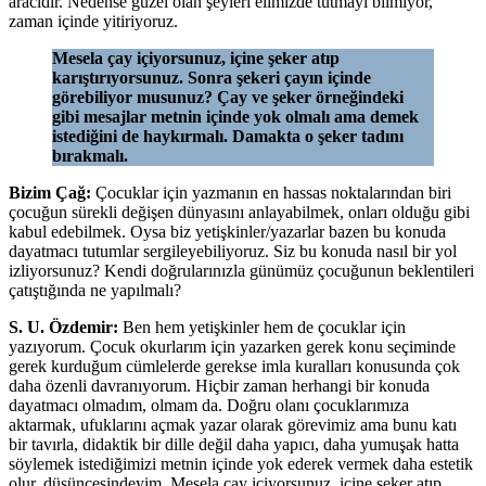
aracıdır. Nedense güzel olan şeyleri elimizde tutmayı bilmiyor,
zaman içinde yitiriyoruz.
Mesela çay içiyorsunuz, içine şeker atıp
karıştırıyorsunuz. Sonra şekeri çayın içinde
görebiliyor musunuz? Çay ve şeker örneğindeki
gibi mesajlar metnin içinde yok olmalı ama demek
istediğini de haykırmalı. Damakta o şeker tadını
bırakmalı.
Bizim Çağ:
Çocuklar için yazmanın en hassas noktalarından biri
çocuğun sürekli değişen dünyasını anlayabilmek, onları olduğu gibi
kabul edebilmek. Oysa biz yetişkinler/yazarlar bazen bu konuda
dayatmacı tutumlar sergileyebiliyoruz. Siz bu konuda nasıl bir yol
izliyorsunuz? Kendi doğrularınızla günümüz çocuğunun beklentileri
çatıştığında ne yapılmalı?
S. U. Özdemir:
Ben hem yetişkinler hem de çocuklar için
yazıyorum. Çocuk okurlarım için yazarken gerek konu seçiminde
gerek kurduğum cümlelerde gerekse imla kuralları konusunda çok
daha özenli davranıyorum. Hiçbir zaman herhangi bir konuda
dayatmacı olmadım, olmam da. Doğru olanı çocuklarımıza
aktarmak, ufuklarını açmak yazar olarak görevimiz ama bunu katı
bir tavırla, didaktik bir dille değil daha yapıcı, daha yumuşak hatta
söylemek istediğimizi metnin içinde yok ederek vermek daha estetik
olur, düşüncesindeyim. Mesela çay içiyorsunuz, içine şeker atıp