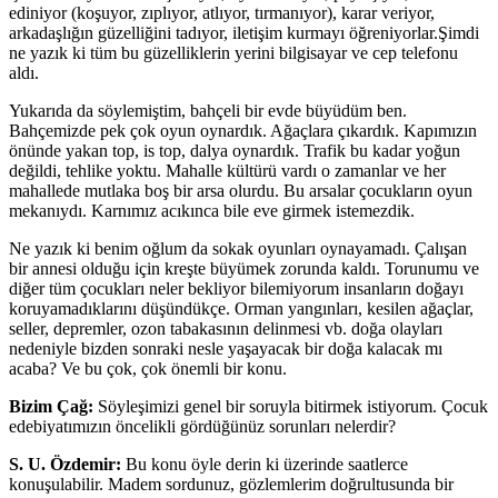
ediniyor (koşuyor, zıplıyor, atlıyor, tırmanıyor), karar veriyor,
arkadaşlığın güzelliğini tadıyor, iletişim kurmayı öğreniyorlar.Şimdi
ne yazık ki tüm bu güzelliklerin yerini bilgisayar ve cep telefonu
aldı.
Yukarıda da söylemiştim, bahçeli bir evde büyüdüm ben.
Bahçemizde pek çok oyun oynardık. Ağaçlara çıkardık. Kapımızın
önünde yakan top, is top, dalya oynardık. Trafik bu kadar yoğun
değildi, tehlike yoktu. Mahalle kültürü vardı o zamanlar ve her
mahallede mutlaka boş bir arsa olurdu. Bu arsalar çocukların oyun
mekanıydı. Karnımız acıkınca bile eve girmek istemezdik.
Ne yazık ki benim oğlum da sokak oyunları oynayamadı. Çalışan
bir annesi olduğu için kreşte büyümek zorunda kaldı. Torunumu ve
diğer tüm çocukları neler bekliyor bilemiyorum insanların doğayı
koruyamadıklarını düşündükçe. Orman yangınları, kesilen ağaçlar,
seller, depremler, ozon tabakasının delinmesi vb. doğa olayları
nedeniyle bizden sonraki nesle yaşayacak bir doğa kalacak mı
acaba? Ve bu çok, çok önemli bir konu.
Bizim Çağ:
Söyleşimizi genel bir soruyla bitirmek istiyorum. Çocuk
edebiyatımızın öncelikli gördüğünüz sorunları nelerdir?
S. U. Özdemir:
Bu konu öyle derin ki üzerinde saatlerce
konuşulabilir. Madem sordunuz, gözlemlerim doğrultusunda bir