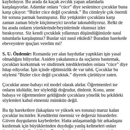
kayboluyor. Bu arada da kaçak avcılık yapan adamlarla
karşılaşıyorlar. Adamlar onlara “cüce” diye seslenince çocuklar buna
karşı çıkıyor: “Bizler cüce değil çocuktuk.” Bu cümleyle çok önemli
bir soruna parmak basmışsınız. Biz yetişkinler çocuklara karşı
zaman zaman böyle küçümseyici tavırlar takınabiliyoruz. Belki de
bu arada onların yüreklerinde/beyinlerinde olumsuz izler
bırakıyoruz. Siz kendi çocukluk yıllarınızı düşündüğünüzde nasıl
tutumlarla karşılaştınız? Bunlar sizi nasıl etkiledi? Buradan hareketle
ebeveynlere ipuçları verelim mi?
S. U. Özdemir:
Romanda yer alan haydutlar yaptıkları işin yasal
olmadığını biliyorlar. Aniden yakalanınca da suçlarını bastırmak,
çocukları korkutmak ve sindirmek istediklerinden onlara “cüce” diye
hitap ediyorlar. İşin içinde eğitimsizlik de var tabii. Çocuklar bu
söylemi “Bizler cüce değil çocuktuk.” diyerek çürütüyor zaten.
Çocuklar anne-babayı rol model olarak alırlar. Öğretmenleri ise
onların idolüdür, her söylediği doğrudur, dinlenir. Konu, anne
babaya ve öğretmenlere geldiğinde çocuklara yönelik bu şekildeki
söylemleri kabul etmemiz mümkün değil.
Bu tip hareketlere (lakaplara ve yüksek ses tonuna) maruz kalan
çocuklar incinirler. Kendilerini önemsiz ve değersiz hissederler.
Güven duygularını kaybederler. Hatta anlaşamadığı bir arkadaşını
kızdırmak için büyüklerinden duyduğu yanlış kelimeleri onları