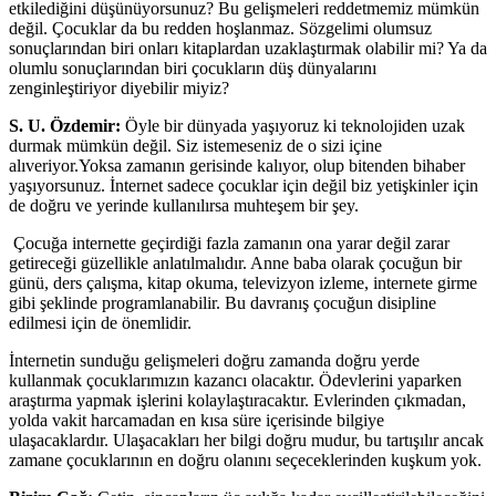
etkilediğini düşünüyorsunuz? Bu gelişmeleri reddetmemiz mümkün
değil. Çocuklar da bu redden hoşlanmaz. Sözgelimi olumsuz
sonuçlarından biri onları kitaplardan uzaklaştırmak olabilir mi? Ya da
olumlu sonuçlarından biri çocukların düş dünyalarını
zenginleştiriyor diyebilir miyiz?
S. U. Özdemir:
Öyle bir dünyada yaşıyoruz ki teknolojiden uzak
durmak mümkün değil. Siz istemeseniz de o sizi içine
alıveriyor.Yoksa zamanın gerisinde kalıyor, olup bitenden bihaber
yaşıyorsunuz. İnternet sadece çocuklar için değil biz yetişkinler için
de doğru ve yerinde kullanılırsa muhteşem bir şey.
Çocuğa internette geçirdiği fazla zamanın ona yarar değil zarar
getireceği güzellikle anlatılmalıdır. Anne baba olarak çocuğun bir
günü, ders çalışma, kitap okuma, televizyon izleme, internete girme
gibi şeklinde programlanabilir. Bu davranış çocuğun disipline
edilmesi için de önemlidir.
İnternetin sunduğu gelişmeleri doğru zamanda doğru yerde
kullanmak çocuklarımızın kazancı olacaktır. Ödevlerini yaparken
araştırma yapmak işlerini kolaylaştıracaktır. Evlerinden çıkmadan,
yolda vakit harcamadan en kısa süre içerisinde bilgiye
ulaşacaklardır. Ulaşacakları her bilgi doğru mudur, bu tartışılır ancak
zamane çocuklarının en doğru olanını seçeceklerinden kuşkum yok.